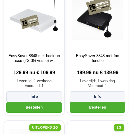
EasySaver 8848 met back-up
EasySaver 8848 met fax
accu (2G-3G versie) wit
functie
129.99
nu €
109.99
199.99
nu €
139.99
Levertijd: 1 werkdag
Levertijd: 1 werkdag
Voorraad: 1
Voorraad: 1
UITLOPEND 2G
2G