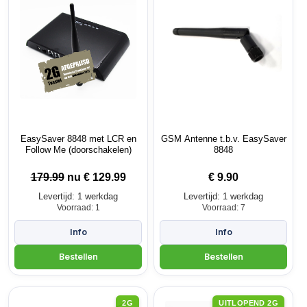
EasySaver 8848 met LCR en
GSM Antenne t.b.v. EasySaver
Follow Me (doorschakelen)
8848
179.99
nu €
129.99
€
9.90
Levertijd: 1 werkdag
Levertijd: 1 werkdag
Voorraad: 1
Voorraad: 7
2G
UITLOPEND 2G