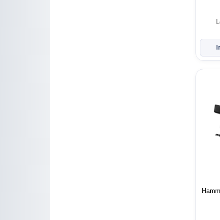
L
Hamme