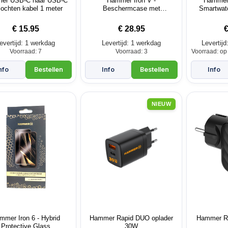
er USB-C naar USB-C
Hammer Iron V -
Hammer 
lochten kabel 1 meter
Beschermcase met
Smartwatc
karabijnhaak
€
15.95
€
28.95
evertijd: 1 werkdag
Levertijd: 1 werkdag
Levertij
Voorraad: 7
Voorraad: 3
Voorraad: op 
NIEUW
mmer Iron 6 - Hybrid
Hammer Rapid DUO oplader
Hammer R
Protective Glass
30W