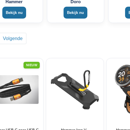
Hammer
Doro
Bekijk nu
Bekijk nu
Volgende
NIEUW