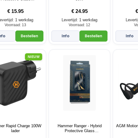
screenprotector
€
15.95
€
24.95
evertijd: 1 werkdag
Levertijd: 1 werkdag
Levert
Voorraad: 13
Voorraad: 12
Vo
NIEUW
er Rapid Charge 100W
Hammer Ranger - Hybrid
AGM MotionB
lader
Protective Glass
screenprotector