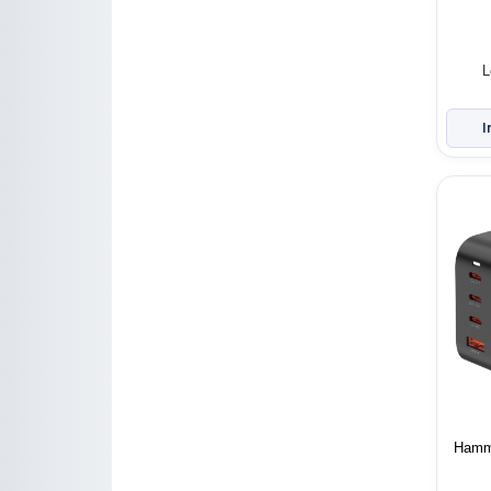
L
Hamm