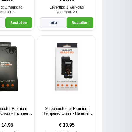
ijd: 1 werkdag
Levertijd: 1 werkdag
orraad: 8
Voorraad: 20
otector Premium
Screenprotector Premium
 Glass - Hammer
Tempered Glass - Hammer
lorer (Pro)
Blade 5G
€
14.95
€
13.95