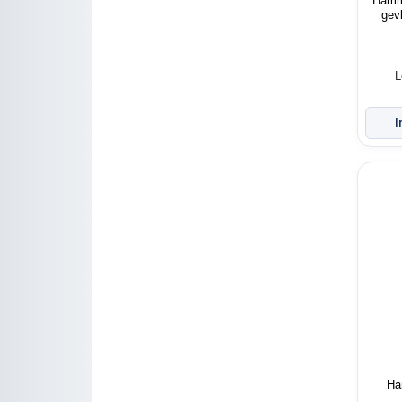
Hamm
gev
L
Ha