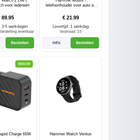
Watch 2 Lite |
Hammer Mount -
h voor iedereen
telefoonhouder voor auto en
fiets!
€
89.95
€
21.99
d: 3-5 werkdagen
Levertijd: 1 werkdag
bestelling leverbaar
Voorraad: 15
NIEUW
apid Charge 65W
Hammer Watch Ventus