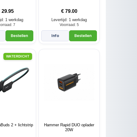
€
29.95
€
79.00
ijd: 1 werkdag
Levertijd: 1 werkdag
orraad: 7
Voorraad: 5
WATERDICHT
uds 2 + lichtstrip
Hammer Rapid DUO oplader
20W