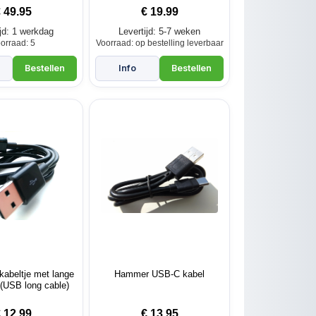
€
49.95
€
19.99
ijd: 1 werkdag
Levertijd: 5-7 weken
orraad: 5
Voorraad: op bestelling leverbaar
abeltje met lange
Hammer USB-C kabel
(USB long cable)
€
12.99
€
13.95