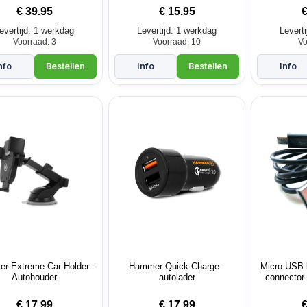
€
39.95
€
15.95
evertijd: 1 werkdag
Levertijd: 1 werkdag
Levert
Voorraad: 3
Voorraad: 10
Vo
r Extreme Car Holder -
Hammer Quick Charge -
Micro USB k
Autohouder
autolader
connector 
€
17.99
€
17.99