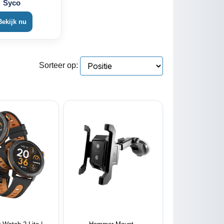
Syco
Bekijk nu
Sorteer op: