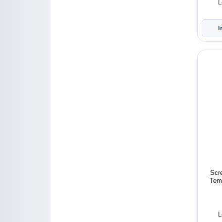
L
Scr
Temp
L