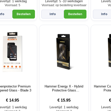
evertijd: 1 werkdag
Levertijd: 5 -10 werkdagen
Levert
Voorraad: 5
Voorraad: op bestelling leverbaar
Vo
eenprotector Premium
Hammer Energy X - Hybrid
Hammer Cons
ered Glass - Blade 3
Protective Glass
Prote
screenprotector
scre
€
14.95
€
15.95
evertijd: 1 werkdag
Levertijd: 1 werkdag
Levert