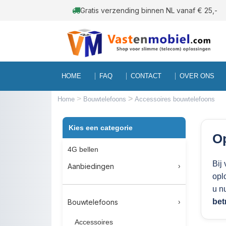
Gratis verzending binnen NL vanaf € 25,-
HOME
FAQ
CONTACT
OVER ONS
>
>
Home
Bouwtelefoons
Accessoires bouwtelefoons
Kies een categorie
Op
4G bellen
Bij
Aanbiedingen
opl
u n
bet
Bouwtelefoons
Accessoires