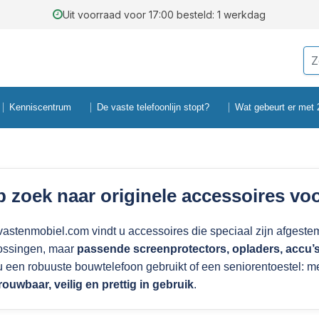
Uit voorraad voor 17:00 besteld: 1 werkdag
Kenniscentrum
De vaste telefoonlijn stopt?
Wat gebeurt er met
 zoek naar originele accessoires vo
 vastenmobiel.com vindt u accessoires die speciaal zijn afgeste
ossingen, maar
passende screenprotectors, opladers, accu’s
u een robuuste bouwtelefoon gebruikt of een seniorentoestel: met
rouwbaar, veilig en prettig in gebruik
.