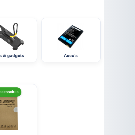
s & gadgets
Accu's
ccessoires