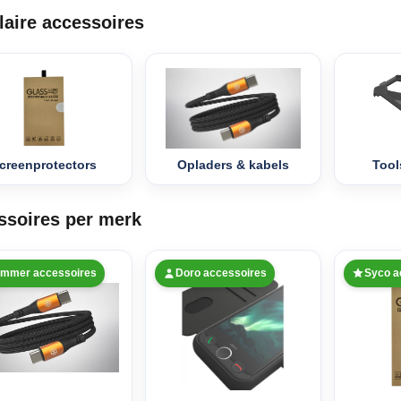
laire accessoires
creenprotectors
Opladers & kabels
Tool
ssoires per merk
mmer accessoires
Doro accessoires
Syco a