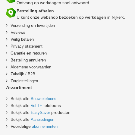
Ontvang op werkdagen snel antwoord.
Bestelling afhalen
U kunt onze webshop bezoeken op werkdagen in
.
Nijkerk
en
Verzending
levertijden
Reviews
Veilig betalen
Privacy statement
en
Garantie
retouren
B
estelling annuleren
Algemene voorwaarden
Zakelijk / B2B
Zorginstellingen
Assortiment
Bekijk alle
Bouwtelefoons
Bekijk alle
telefoons
VoLTE
Bekijk alle
producten
EasySaver
Bekijk alle
Aanbiedingen
Voordelige
abonnementen