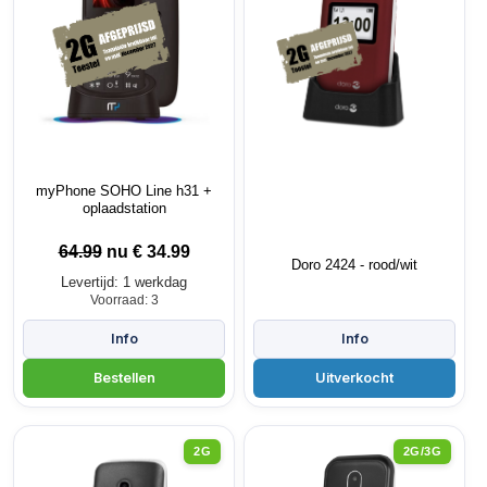
myPhone SOHO Line h31 +
oplaadstation
64.99
nu €
34.99
Doro 2424 - rood/wit
Levertijd: 1 werkdag
Voorraad: 3
2G
2G/3G