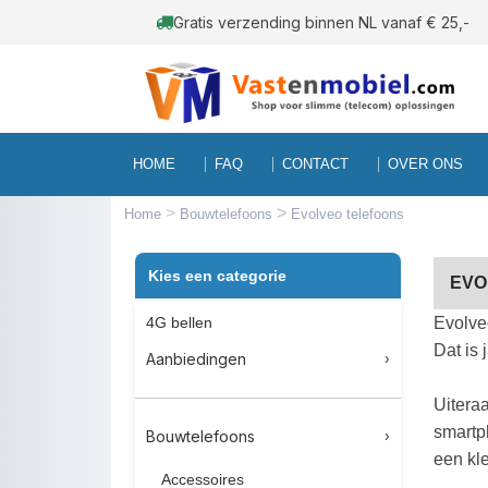
Gratis verzending binnen NL vanaf € 25,-
HOME
FAQ
CONTACT
OVER ONS
>
>
Home
Bouwtelefoons
Evolveo telefoons
Kies een categorie
EVO
4G bellen
Evolve
Dat is
Aanbiedingen
Uitera
smartp
Bouwtelefoons
een kl
Accessoires