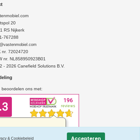
t
tenmobiel.com
tspol 20
 RS Nijkerk
1-767288
o@vastenmobiel.com
 nr. 72024720
 nr. NL858950923B01
 - 2026 Canefield Solutions B.V.
eling
n beoordelen ons met:
Accepteren
vacy & Cookiebeleid