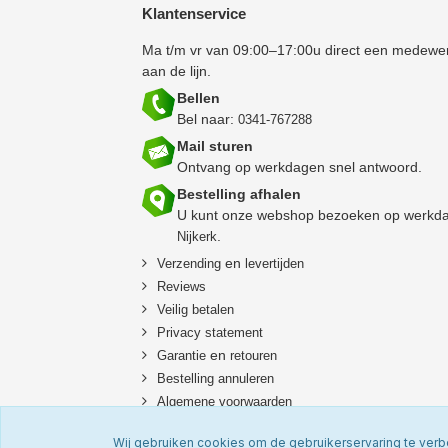
Klantenservice
Ma t/m vr van 09:00–17:00u direct een medewe
aan de lijn.
Bellen
Bel naar:
0341-767288
Mail sturen
Ontvang op werkdagen snel antwoord.
Bestelling afhalen
U kunt onze webshop bezoeken op werkda
.
Nijkerk
en
Verzending
levertijden
Reviews
Veilig betalen
Privacy statement
en
Garantie
retouren
B
estelling annuleren
Algemene voorwaarden
Zakelijk / B2B
Wij gebruiken cookies om de gebruikerservaring te verb
Zorginstellingen