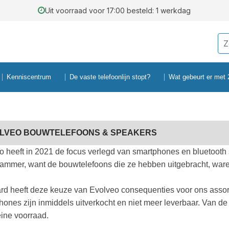
Uit voorraad voor 17:00 besteld: 1 werkdag
Kenniscentrum
De vaste telefoonlijn stopt?
Wat gebeurt er met
LVEO BOUWTELEFOONS & SPEAKERS
o heeft in 2021 de focus verlegd van smartphones en bluetooth
 jammer, want de bouwtelefoons die ze hebben uitgebracht, ware
ard heeft deze keuze van Evolveo consequenties voor ons assor
hones zijn inmiddels uitverkocht en niet meer leverbaar. Van d
eine voorraad.