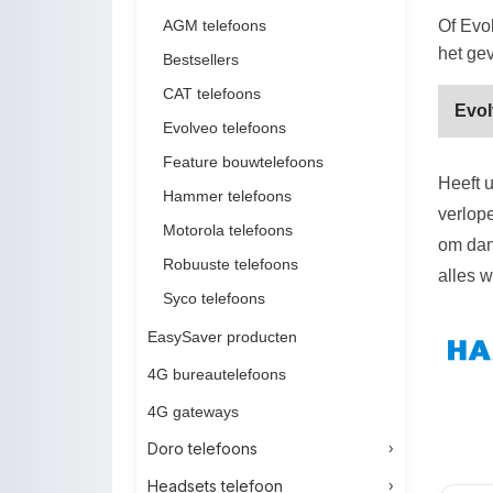
AGM telefoons
Of Evo
het gev
Bestsellers
CAT telefoons
Evol
Evolveo telefoons
Feature bouwtelefoons
Heeft u
Hammer telefoons
verlop
Motorola telefoons
om dan
Robuuste telefoons
alles w
Syco telefoons
EasySaver producten
4G bureautelefoons
4G gateways
Doro telefoons
Headsets telefoon