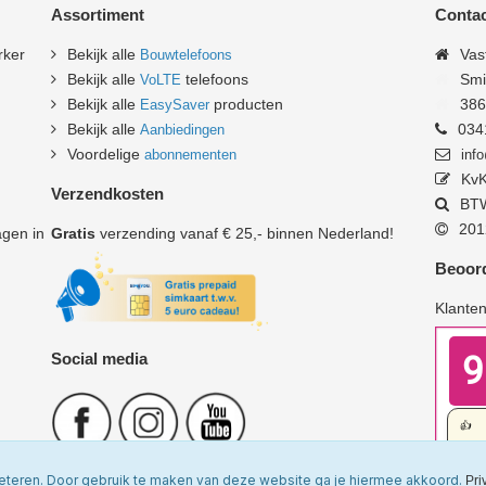
Assortiment
Contac
rker
Bekijk alle
Vas
Bouwtelefoons
Bekijk alle
telefoons
Smi
VoLTE
Bekijk alle
producten
3861
EasySaver
Bekijk alle
034
Aanbiedingen
Voordelige
abonnementen
inf
KvK
Verzendkosten
BTW
2012
gen in
Gratis
verzending vanaf € 25,- binnen Nederland!
Beoord
Klante
Social media
eteren. Door gebruik te maken van deze website ga je hiermee akkoord.
Pri