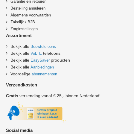
en
Garantie
retouren
B
estelling annuleren
Algemene voorwaarden
Zakelijk / B2B
Zorginstellingen
Assortiment
Bekijk alle
Bouwtelefoons
Bekijk alle
telefoons
VoLTE
Bekijk alle
producten
EasySaver
Bekijk alle
Aanbiedingen
Voordelige
abonnementen
Verzendkosten
Gratis
verzending vanaf € 25,- binnen Nederland!
Social media