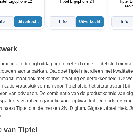
iptel Ergophone 12
Tiptel Ergophone 24
Tiptel 
seni
twerk
mmunicatie brengt uitdagingen met zich mee. Tiptel stelt mensen
trouwen aan te pakken. Dat doet Tiptel niet alleen met kwalita
mmarkt, maar ook met kennis, ervaring en betrokkenheid. De 
catie vraagstuk vormen voor Tiptel altijd het uitgangspunt bij
eren van adviezen. De combinatie van de productkennis van ei
spartners vormt een garantie voor topkwaliteit. De onderneming
t naast Tiptel o.a. de merken 2N, Digium, Gigaset, tiptel Htek, J
r.
e van Tiptel