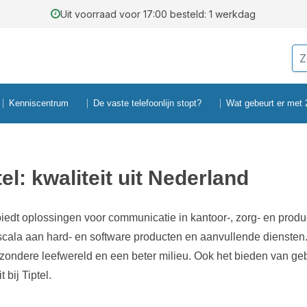
Uit voorraad voor 17:00 besteld: 1 werkdag
Kenniscentrum
De vaste telefoonlijn stopt?
Wat gebeurt er met
tel: kwaliteit uit Nederland
 biedt oplossingen voor communicatie in kantoor-, zorg- en pr
scala aan hard- en software producten en aanvullende diensten. 
zondere leefwereld en een beter milieu. Ook het bieden van ge
it bij Tiptel.