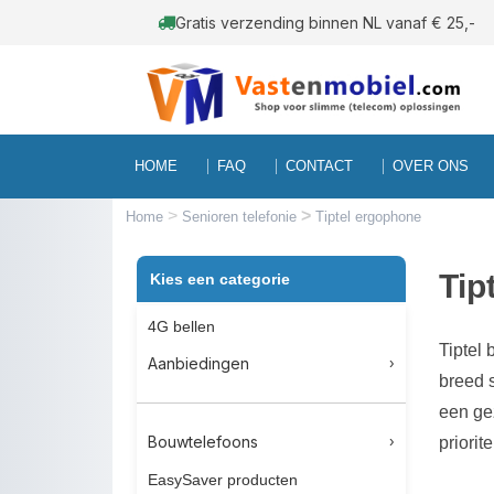
Gratis verzending binnen NL vanaf € 25,-
HOME
FAQ
CONTACT
OVER ONS
>
>
Home
Senioren telefonie
Tiptel ergophone
Tip
Kies een categorie
4G bellen
Tiptel
Aanbiedingen
breed 
een ge
Bouwtelefoons
priorite
EasySaver producten