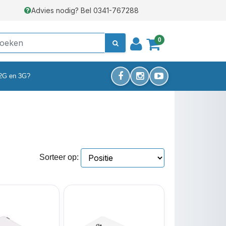
Advies nodig? Bel 0341-767288
0
 2G en 3G?
Sorteer op: