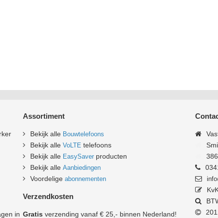
Assortiment
Contac
rker
Bekijk alle
Vas
Bouwtelefoons
Bekijk alle
telefoons
Smi
VoLTE
Bekijk alle
producten
3861
EasySaver
Bekijk alle
034
Aanbiedingen
Voordelige
abonnementen
inf
KvK
Verzendkosten
BTW
2012
gen in
Gratis
verzending vanaf € 25,- binnen Nederland!