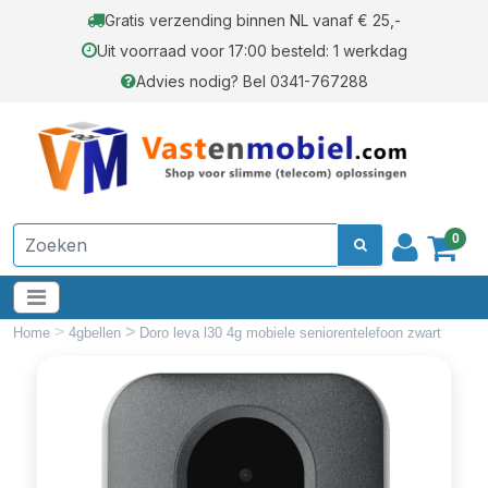
Gratis verzending binnen NL vanaf € 25,-
Uit voorraad voor 17:00 besteld: 1 werkdag
Advies nodig? Bel 0341-767288
0
>
>
Home
4gbellen
Doro leva l30 4g mobiele seniorentelefoon zwart