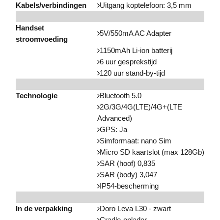
Kabels/verbindingen
Uitgang koptelefoon: 3,5 mm
Handset
5V/550mA AC Adapter
stroomvoeding
1150mAh Li-ion batterij
6 uur gesprekstijd
120 uur stand-by-tijd
Technologie
Bluetooth 5.0
2G/3G/4G(LTE)/4G+(LTE
Advanced)
GPS: Ja
Simformaat: nano Sim
Micro SD kaartslot (max 128Gb)
SAR (hoof) 0,835
SAR (body) 3,047
IP54-bescherming
In de verpakking
Doro Leva L30 - zwart
Cradle-oplader