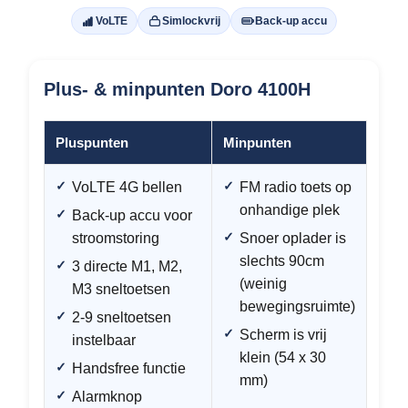
VoLTE
Simlockvrij
Back-up accu
Plus- & minpunten Doro 4100H
Pluspunten
Minpunten
VoLTE 4G bellen
FM radio toets op
onhandige plek
Back-up accu voor
stroomstoring
Snoer oplader is
slechts 90cm
3 directe M1, M2,
(weinig
M3 sneltoetsen
bewegingsruimte)
2-9 sneltoetsen
Scherm is vrij
instelbaar
klein (54 x 30
Handsfree functie
mm)
Alarmknop