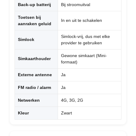
Back-up batterij
Bij stroomuitval
Toetsen bij
In en uit te schakelen
aanraken geluid
Simlock-vrij, dus met elke
Simlock
provider te gebruiken
Gewone simkaart (Mini-
Simkaarthouder
formaat)
Externe antenne
Ja
FM radio / alarm
Ja
Netwerken
4G, 3G, 2G
Kleur
Zwart