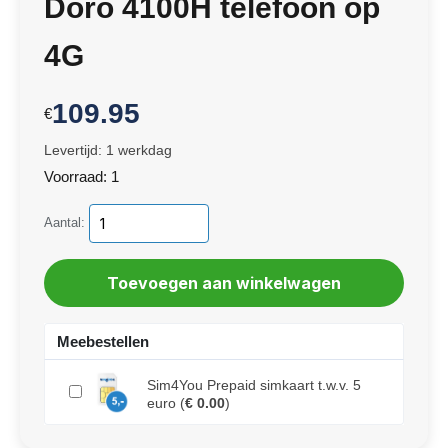
Doro 4100H telefoon op
4G
109.95
€
Levertijd: 1 werkdag
Voorraad: 1
Aantal:
Meebestellen
Sim4You Prepaid simkaart t.w.v. 5
euro
(
€ 0.00
)