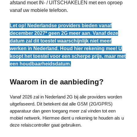
afstand moet IN- / UITSCHAKELEN met een oproep
vanaf uw mobiele telefoon.
Let op! Nederlandse providers bieden vanaf
december 2027* geen 2G meer aan. Vanaf deze
datum zal dit toestel waarschijnlijk niet meer
werken in Nederland. Houd hier rekening mee! U
koopt het toestel voor een scherpe prijs, maar met
een houdbaarheidsdatum.
Waarom in de aanbieding?
Vanaf 2026 zal in Nederland 2G bij alle providers worden
uitgefaseerd. Dit betekent dat alle GSM (2G/GPRS)
apparatuur dan geen toegang meer zal vinden tot een
mobiel netwerk. Hiermee dient u rekening te houden als u
deze relaiscontroller gaat gebruiken.