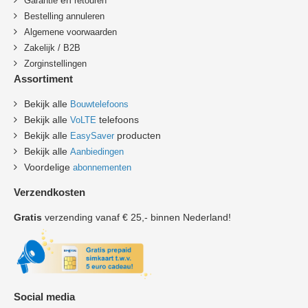
en
Garantie
retouren
B
estelling annuleren
Algemene voorwaarden
Zakelijk / B2B
Zorginstellingen
Assortiment
Bekijk alle
Bouwtelefoons
Bekijk alle
telefoons
VoLTE
Bekijk alle
producten
EasySaver
Bekijk alle
Aanbiedingen
Voordelige
abonnementen
Verzendkosten
Gratis
verzending vanaf € 25,- binnen Nederland!
Social media