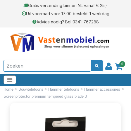
Gratis verzending binnen NL vanaf € 25,-
Uit voorraad voor 17:00 besteld: 1 werkdag
Advies nodig? Bel 0341-767288
0
>
>
>
>
Home
Bouwtelefoons
Hammer telefoons
Hammer accessoires
Screenprotector premium tempered glass blade 3