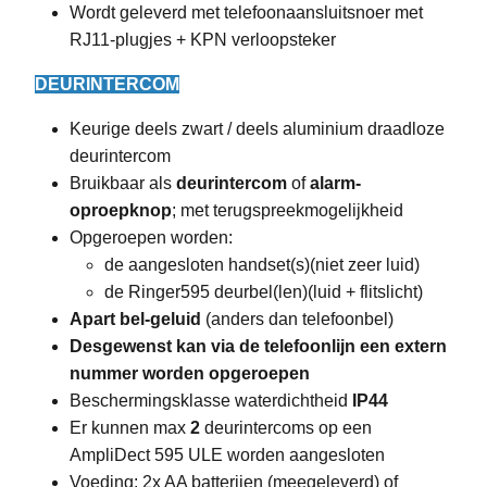
Wordt geleverd met telefoonaansluitsnoer met
RJ11-plugjes + KPN verloopsteker
DEURINTERCOM
Keurige deels zwart / deels aluminium draadloze
deurintercom
Bruikbaar als
deurintercom
of
alarm-
oproepknop
; met terugspreekmogelijkheid
Opgeroepen worden:
de aangesloten handset(s)(niet zeer luid)
de Ringer595 deurbel(len)(luid + flitslicht)
Apart bel-geluid
(anders dan telefoonbel)
Desgewenst kan via de telefoonlijn een extern
nummer worden opgeroepen
Beschermingsklasse waterdichtheid
IP44
Er kunnen max
2
deurintercoms op een
AmpliDect 595 ULE worden aangesloten
Voeding: 2x AA batterijen (meegeleverd) of