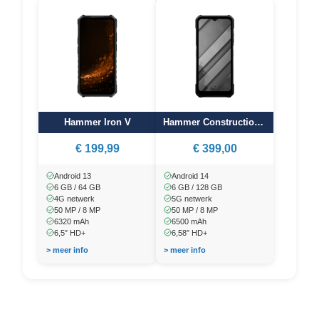
Hammer Iron V
Hammer Construction 2 5G
€ 199,99
€ 399,00
Android 13
Android 14
6 GB / 64 GB
6 GB / 128 GB
4G netwerk
5G netwerk
50 MP / 8 MP
50 MP / 8 MP
6320 mAh
6500 mAh
6,5″ HD+
6,58″ HD+
> meer info
> meer info