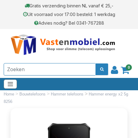
Gratis verzending binnen NL vanaf € 25,-
Uit voorraad voor 17:00 besteld: 1 werkdag
Advies nodig? Bel 0341-767288
0
>
>
>
Home
Bouwtelefoons
Hammer telefoons
Hammer energy x2 5g
8256