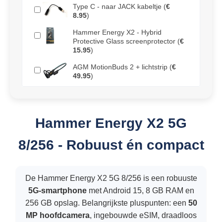
Type C - naar JACK kabeltje
(
€
8.95
)
Hammer Energy X2 - Hybrid
Protective Glass screenprotector
(
€
15.95
)
AGM MotionBuds 2 + lichtstrip
(
€
49.95
)
Hammer Energy X2 5G
8/256 - Robuust én compact
De Hammer Energy X2 5G 8/256 is een robuuste
5G-smartphone
met Android 15, 8 GB RAM en
256 GB opslag. Belangrijkste pluspunten: een
50
MP hoofdcamera
, ingebouwde eSIM, draadloos