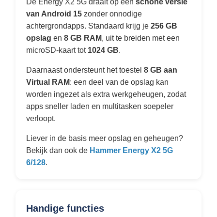
De Energy X2 5G draait op een
schone versie
van Android 15
zonder onnodige
achtergrondapps. Standaard krijg je
256 GB
opslag
en
8 GB RAM
, uit te breiden met een
microSD-kaart tot
1024 GB
.
Daarnaast ondersteunt het toestel
8 GB aan
Virtual RAM
: een deel van de opslag kan
worden ingezet als extra werkgeheugen, zodat
apps sneller laden en multitasken soepeler
verloopt.
Liever in de basis meer opslag en geheugen?
Bekijk dan ook de
Hammer Energy X2 5G
6/128
.
Handige functies