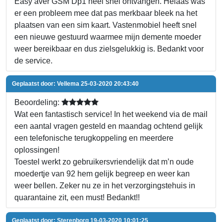
Easy aver GSM Dp1 heel snel ontvangen. Helaas was
er een probleem mee dat pas merkbaar bleek na het
plaatsen van een sim kaart. Vastenmobiel heeft snel
een nieuwe gestuurd waarmee mijn demente moeder
weer bereikbaar en dus zielsgelukkig is. Bedankt voor
de service.
Geplaatst door:
Vellema
25-03-2020 20:43:40
Beoordeling:
Wat een fantastisch service! In het weekend via de mail
een aantal vragen gesteld en maandag ochtend gelijk
een telefonische terugkoppeling en meerdere
oplossingen!
Toestel werkt zo gebruikersvriendelijk dat m’n oude
moedertje van 92 hem gelijk begreep en weer kan
weer bellen. Zeker nu ze in het verzorgingstehuis in
quarantaine zit, een must! Bedankt!!
Geplaatst door:
Sterenborg
19-03-2020 10:01:25