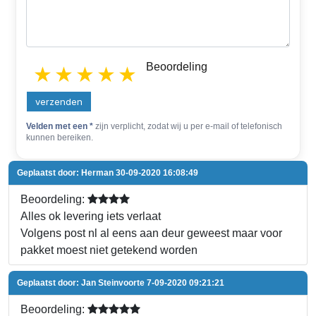
Beoordeling
1 star
2 stars
3 stars
4 stars
5 stars
verzenden
Velden met een *
zijn verplicht, zodat wij u per e-mail of telefonisch
kunnen bereiken.
Geplaatst door:
Herman
30-09-2020 16:08:49
Beoordeling:
Alles ok levering iets verlaat
Volgens post nl al eens aan deur geweest maar voor
pakket moest niet getekend worden
Geplaatst door:
Jan Steinvoorte
7-09-2020 09:21:21
Beoordeling: