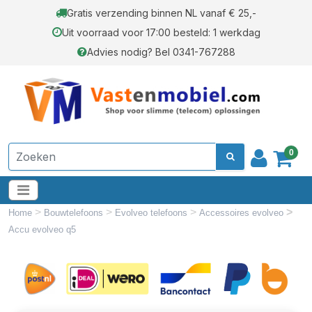
Gratis verzending binnen NL vanaf € 25,-
Uit voorraad voor 17:00 besteld: 1 werkdag
Advies nodig? Bel 0341-767288
0
>
>
>
>
Home
Bouwtelefoons
Evolveo telefoons
Accessoires evolveo
Accu evolveo q5