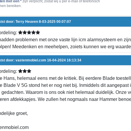
den met een *
zijn verplicht, zodat wij u per e-mail of telefonisch
nen bereiken.
tst door:
Terry Heuven
8-03-2025 00:07:07
rdeling:
adden problemen met onze vaste lijn icm alarmsysteem en zijn
lpen! Meedenken en meehelpen, zoiets kunnen we erg waarde
tst door:
vastenmobiel.com
16-04-2024 16:13:34
rdeling:
e Hans, helemaal eens met de kritiek. Bij eerdere Blade toeste
de Blade V 5G stond het er nog niet bij. Inmiddels dit aangepas
 gedachten. Waarom is ons ook niet helemaal duidelijk. Onze voo
eren afdekkapjes. We zullen het nogmaals naar Hammer benoem
ndelijke groet,
enmobiel.com