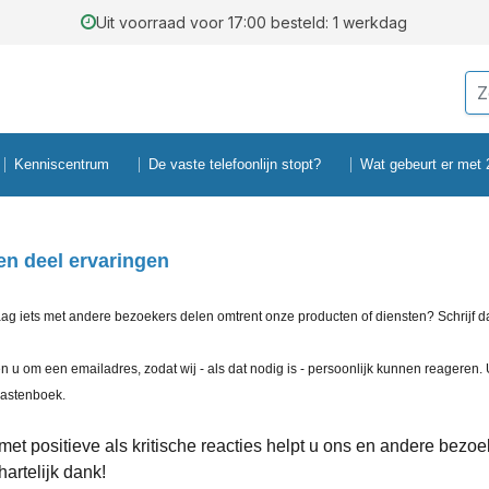
Uit voorraad voor 17:00 besteld: 1 werkdag
Kenniscentrum
De vaste telefoonlijn stopt?
Wat gebeurt er met
en deel ervaringen
aag iets met andere bezoekers delen omtrent onze producten of diensten? Schrijf d
n u om een emailadres, zodat wij - als dat nodig is - persoonlijk kunnen reageren.
gastenboek.
met positieve als kritische reacties helpt u ons en andere bez
hartelijk dank!