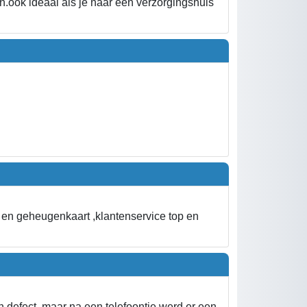
en.ook ideaal als je naar een verzorgingshuis
en geheugenkaart ,klantenservice top en
 defect, maar na een telefoontje werd er een