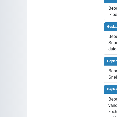
Beoo
Ik b
Geplaa
Beoo
Supe
duid
Geplaa
Beoo
Snel
Geplaa
Beoo
vand
zoch