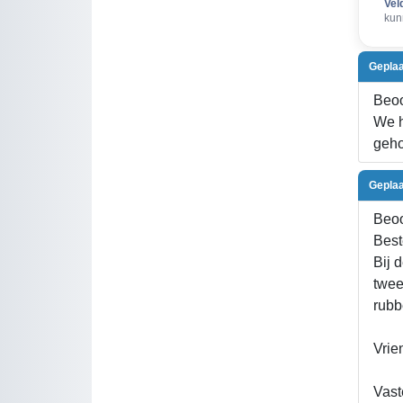
Vel
kun
Geplaa
Beoo
We h
geho
Geplaa
Beoo
Best
Bij 
twee
rubb
Vrie
Vast