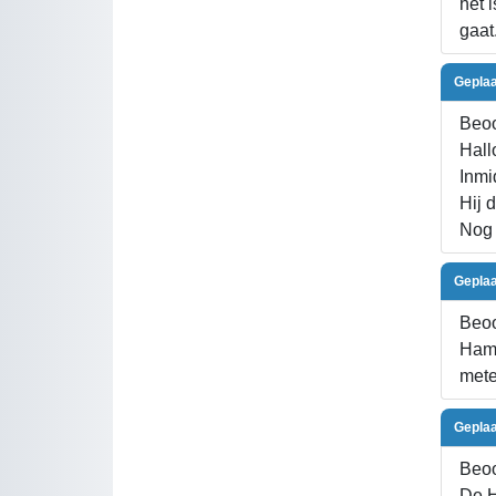
het 
gaat
Geplaa
Beoo
Hall
Inmi
Hij 
Nog 
Geplaa
Beoo
Hamm
mete
Geplaa
Beoo
De H