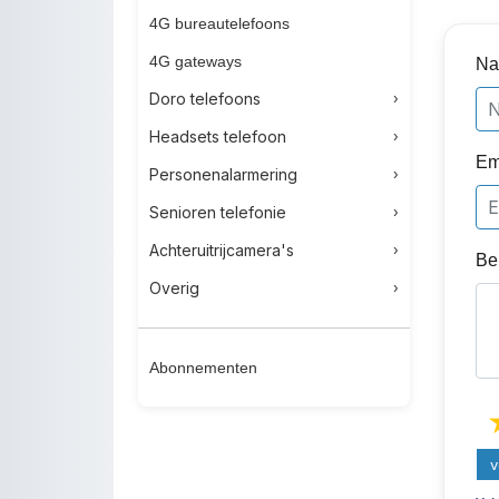
4G bureautelefoons
4G gateways
Na
Doro telefoons
Headsets telefoon
Em
Personenalarmering
Senioren telefonie
Achteruitrijcamera's
Ber
Overig
Abonnementen
v