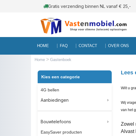
Gratis verzending binnen NL vanaf € 25,-
HOME
FAQ
CONTACT
OVER ONS
>
Home
Gastenboek
Lees 
Kies een categorie
Wilt u gr
4G bellen
Aanbiedingen
Wij vrage
van het 
Bouwtelefoons
Zowel 
Alvast 
EasySaver producten