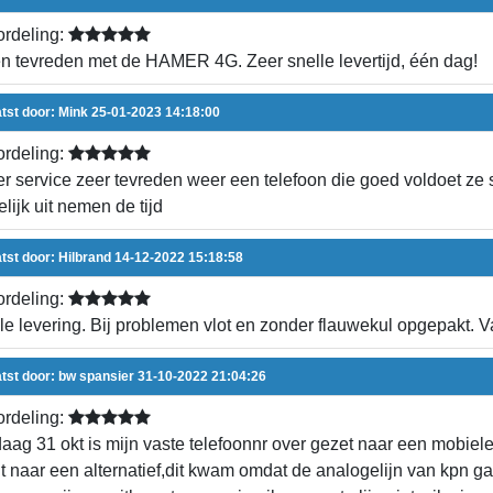
rdeling:
en tevreden met de HAMER 4G. Zeer snelle levertijd, één dag!
tst door:
Mink
25-01-2023 14:18:00
rdeling:
r service zeer tevreden weer een telefoon die goed voldoet ze 
elijk uit nemen de tijd
tst door:
Hilbrand
14-12-2022 15:18:58
rdeling:
le levering. Bij problemen vlot en zonder flauwekul opgepakt. 
tst door:
bw spansier
31-10-2022 21:04:26
rdeling:
aag 31 okt is mijn vaste telefoonnr over gezet naar een mobiele o
t naar een alternatief,dit kwam omdat de analogelijn van kpn ga