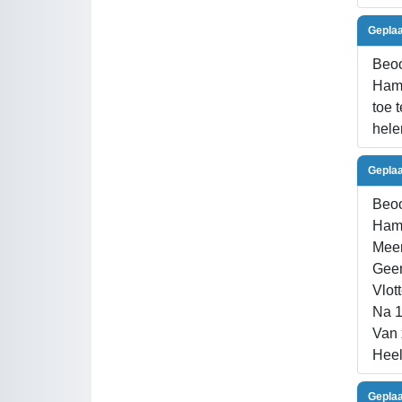
Geplaa
Beoo
Hamm
toe 
hele
Geplaa
Beoo
Ham
Meer
Geen
Vlot
Na 1
Van 
Heel
Geplaa