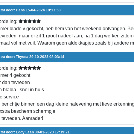
tst door:
Hans
15-04-2024 19:13:53
rdeling:
er blade v gekocht, heb hem van het weekend ontvangen. Bedan
tevreden, maar er zit 1 groot nadeel aan, na 1 dag werken zitten
maal vol met vuil. Waarom geen afdekkapjes zoals bij andere m
tst door:
Thysca
29-10-2023 08:03:14
rdeling:
mer 4 gekocht
 dan tevreden
 blabla , snel in huis
te service
 berichtje binnen een dag kleine nalevering met lieve erkenning
xstra bescherm schermpje
 tevreden. Aanrader!
tst door:
Eddy Laan
30-01-2023 17:39:21