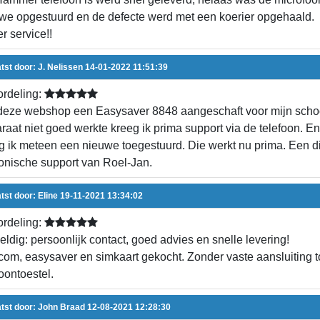
we opgestuurd en de defecte werd met een koerier opgehaald.
r service!!
tst door:
J. Nelissen
14-01-2022 11:51:39
rdeling:
deze webshop een Easysaver 8848 aangeschaft voor mijn schoo
raat niet goed werkte kreeg ik prima support via de telefoon. En
g ik meteen een nieuwe toegestuurd. Die werkt nu prima. Een 
fonische support van Roel-Jan.
tst door:
Eline
19-11-2021 13:34:02
rdeling:
ldig: persoonlijk contact, goed advies en snelle levering!
om, easysaver en simkaart gekocht. Zonder vaste aansluiting 
foontoestel.
tst door:
John Braad
12-08-2021 12:28:30