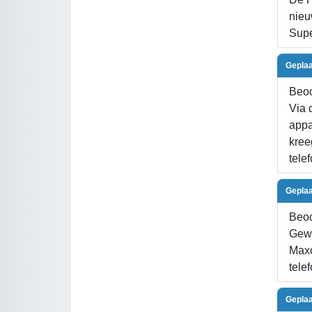
nieu
Supe
Geplaa
Beoo
Via 
appa
kree
tele
Geplaa
Beoo
Gewe
Maxc
tele
Geplaa