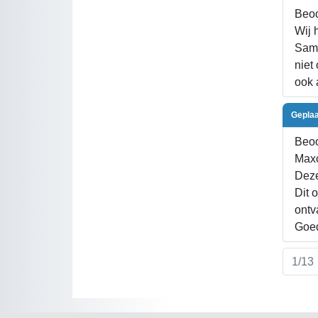
Beoo
Wij 
Sams
niet
ook 
Geplaa
Beoo
Maxc
Deze
Dit 
ontv
Goed
1/13