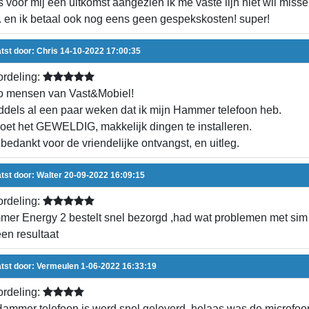
is voor mij een uitkomst aangezien ik me vaste lijn niet wil miss
. en ik betaal ook nog eens geen gespekskosten! super!
tst door:
Chris
14-10-2022 17:00:35
rdeling:
o mensen van Vast&Mobiel!
ddels al een paar weken dat ik mijn Hammer telefoon heb.
doet het GEWELDIG, makkelijk dingen te installeren.
bedankt voor de vriendelijke ontvangst, en uitleg.
tst door:
Walter
20-09-2022 16:09:15
rdeling:
er Energy 2 bestelt snel bezorgd ,had wat problemen met sim 
en resultaat
tst door:
Vermeulen
1-06-2022 16:33:19
rdeling:
ammer telefoon is werd snel geleverd, helaas was de microfoon