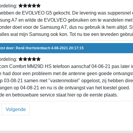
rdeling:
hebben de EVOLVEO G5 gekocht. De levering was suppersnel en 
ung A7 en wilde de EVOLVEO gebruiken om te wandelen met rou
 onder doet voor de Samsung A7, dus nu gebruik ik hem altijd. Ste
alles wat mijn Samsung ook kon. Tot nu toe een tevreden gebrui
tst door:
René Hochstenbach
4-08-2021 20:17:15
rdeling:
om Comfort MM29D HS telefoon aanschaf 04-06-21 pas later i
 had door een probleem met de antenne geen goede ontvangst
op 03-08-21 samen met "vastenmobiel" opgelost, zij hebben dir
angen op 04-08-21 en nu is de ontvangst van het toestel goed.
e en betrouwbare service staat hier op de eerste plaats.
Volgende