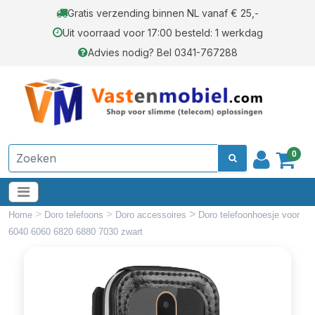
Gratis verzending binnen NL vanaf € 25,-
Uit voorraad voor 17:00 besteld: 1 werkdag
Advies nodig? Bel 0341-767288
0
>
>
>
Home
Doro telefoons
Doro accessoires
Doro telefoonhoesje voor
6040 6060 6820 6880 7030 zwart