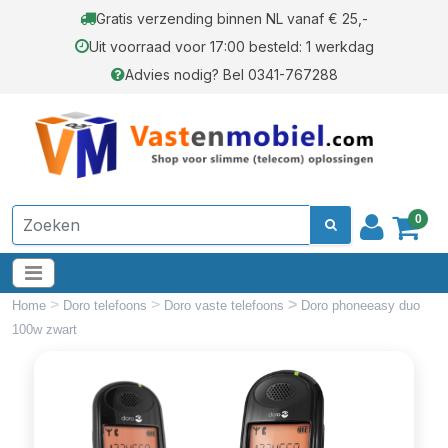
Gratis verzending binnen NL vanaf € 25,-
Uit voorraad voor 17:00 besteld: 1 werkdag
Advies nodig? Bel 0341-767288
0
>
>
>
Home
Doro telefoons
Doro vaste telefoons
Doro phoneeasy duo
100w zwart