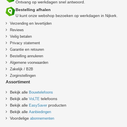
Ontvang op werkdagen snel antwoord.
Bestelling afhalen
U kunt onze webshop bezoeken op werkdagen in
.
Nijkerk
en
Verzending
levertijden
Reviews
Veilig betalen
Privacy statement
en
Garantie
retouren
B
estelling annuleren
Algemene voorwaarden
Zakelijk / B2B
Zorginstellingen
Assortiment
Bekijk alle
Bouwtelefoons
Bekijk alle
telefoons
VoLTE
Bekijk alle
producten
EasySaver
Bekijk alle
Aanbiedingen
Voordelige
abonnementen