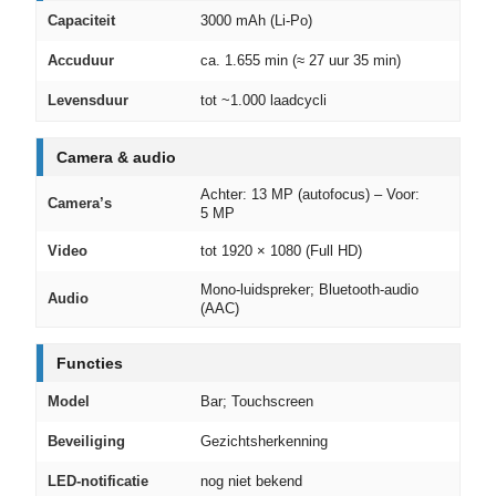
Capaciteit
3000 mAh (Li‑Po)
Accuduur
ca. 1.655 min (≈ 27 uur 35 min)
Levensduur
tot ~1.000 laadcycli
Camera & audio
Achter: 13 MP (autofocus) – Voor:
Camera’s
5 MP
Video
tot 1920 × 1080 (Full HD)
Mono‑luidspreker; Bluetooth‑audio
Audio
(AAC)
Functies
Model
Bar; Touchscreen
Beveiliging
Gezichtsherkenning
LED‑notificatie
nog niet bekend