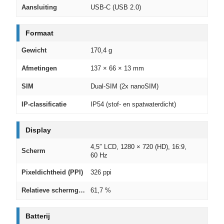
Aansluiting
USB‑C (USB 2.0)
Formaat
Gewicht
170,4 g
Afmetingen
137 × 66 × 13 mm
SIM
Dual‑SIM (2x nanoSIM)
IP‑classificatie
IP54 (stof- en spatwaterdicht)
Display
4,5″ LCD, 1280 × 720 (HD), 16:9,
Scherm
60 Hz
Pixeldichtheid (PPI)
326 ppi
Relatieve schermgrootte
61,7 %
Batterij