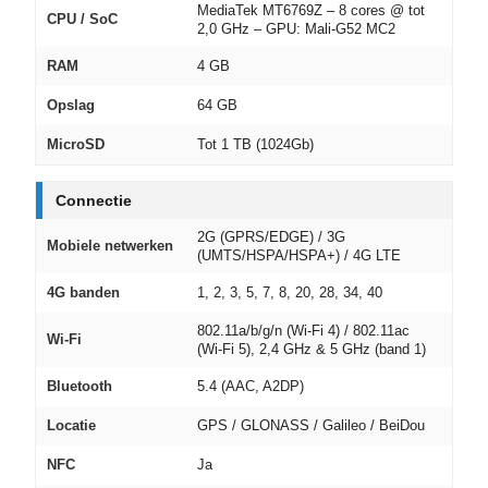
MediaTek MT6769Z – 8 cores @ tot
CPU / SoC
2,0 GHz – GPU: Mali‑G52 MC2
RAM
4 GB
Opslag
64 GB
MicroSD
Tot 1 TB (1024Gb)
Connectie
2G (GPRS/EDGE) / 3G
Mobiele netwerken
(UMTS/HSPA/HSPA+) / 4G LTE
4G banden
1, 2, 3, 5, 7, 8, 20, 28, 34, 40
802.11a/b/g/n (Wi‑Fi 4) / 802.11ac
Wi‑Fi
(Wi‑Fi 5), 2,4 GHz & 5 GHz (band 1)
Bluetooth
5.4 (AAC, A2DP)
Locatie
GPS / GLONASS / Galileo / BeiDou
NFC
Ja