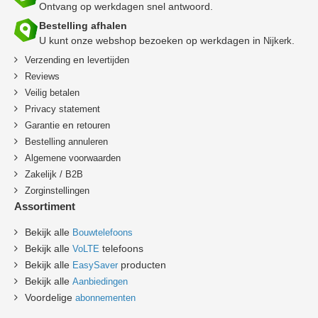
Ontvang op werkdagen snel antwoord.
Bestelling afhalen
U kunt onze webshop bezoeken op werkdagen in
.
Nijkerk
en
Verzending
levertijden
Reviews
Veilig betalen
Privacy statement
en
Garantie
retouren
B
estelling annuleren
Algemene voorwaarden
Zakelijk / B2B
Zorginstellingen
Assortiment
Bekijk alle
Bouwtelefoons
Bekijk alle
telefoons
VoLTE
Bekijk alle
producten
EasySaver
Bekijk alle
Aanbiedingen
Voordelige
abonnementen