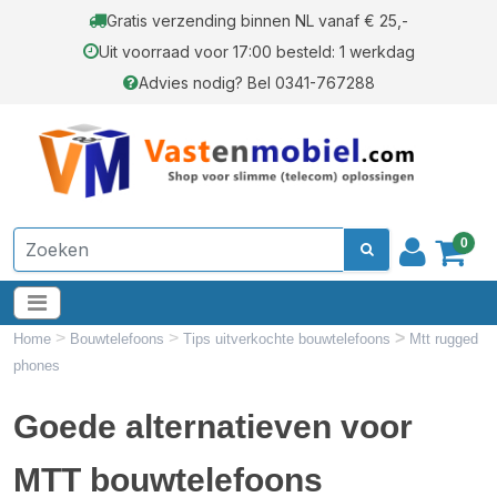
Gratis verzending binnen NL vanaf € 25,-
Uit voorraad voor 17:00 besteld: 1 werkdag
Advies nodig? Bel 0341-767288
0
>
>
>
Home
Bouwtelefoons
Tips uitverkochte bouwtelefoons
Mtt rugged
phones
Goede alternatieven voor
MTT bouwtelefoons